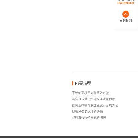
18402890810
回到顶部
内容推荐
手绘动画项目如何高效对接
写实风卡通IP如何实现独家创意
如何选择靠谱的交互设计公司外包
肌理风包装设计多少钱
品牌海报报价方式透明吗