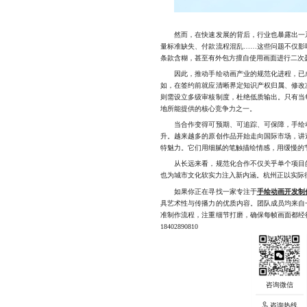
然而，在快速发展的背后，行业也暴露出一系
量标准缺失、付款流程混乱……这些问题不仅影
条款含糊，甚至有外包方擅自使用画面进行二次
因此，推动手绘动画产业的规范化进程，已成
如，在签约前就应清晰界定知识产权归属、修改
则需设立多级审核制度，杜绝低质输出。只有当
地所能提供的核心竞争力之一。
当合作变得可预期、可追踪、可保障，手绘动
升。越来越多的原创作品开始走向国际市场，讲
特魅力。它们用细腻的笔触描绘情感，用缓慢的
从长远来看，规范化合作不仅关乎单个项目的
也为城市文化软实力注入新内涵。杭州正以实际
如果你正在寻找一家专注于
手绘动画开发制
具艺术性与传播力的优质内容。团队成员均来自
准制作流程，注重细节打磨，确保每帧画面都经
18402890810
咨询热线